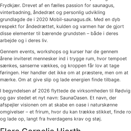
Frydkjær. Drevet af en fælles passion for saunagus,
vinterbadning, åndedræt og personlig udvikling
grundlagde de i 2020 Mobil-saunagus.dk. Med en dyb
respekt for åndedrættet, kulden og varmen har de gjort
disse elementer til bærende grundsten – både i deres
arbejde og i deres liv.
Gennem events, workshops og kurser har de gennem
årene inviteret mennesker ind i trygge rum, hvor tempoet
sænkes, sanserne vækkes, og kroppen får lov at tage
føringen. Her handler det ikke om at præstere, men om at
mærke. Om at give slip og lade energien finde tilbage.
I begyndelsen af 2026 flyttede de virksomheden til Rødvig
og gav stedet et nyt navn: SaunaOasen. Et navn, der
afspejler visionen om at skabe en oase i naturskønne
omgivelser – et frirum, hvor du kan trække stikket, finde ro
og lade op, langt fra hverdagens krav og støj.