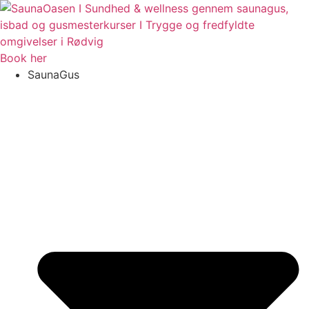
Videre
til
indhold
Book her
SaunaGus